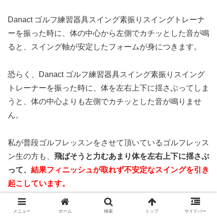
Danact ゴルフ練習器具スイング素振りスイングトレーナ
ーを振った時に、体の中心から左側でカチッとした音が鳴
ると、スイング軸が安定したフォームが身につきます。
恐らく、Danact ゴルフ練習器具スイング素振りスイング
トレーナーを振った時に、体を左右上下に揺さぶってしま
うと、体の中心よりも左側でカチッとした音が鳴りませ
ん。
私が普段ゴルフレッスンをさせて頂いているゴルフレッス
ン生の方も、
飛ばそうと力むあまり体を左右上下に揺さぶ
って、
結果フィニッシュが取れず不安定なスイングを引き
起こしています。
ボールを遠くに飛ばそうと力むと、スイング軸が左右上下
メニュー
ホーム
検索
トップ
サイドバー