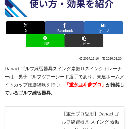
X
Facebook
はてブ
LINE
コピー
2024.11.16
2026.01.20
Danact ゴルフ練習器具スイング素振りスイングトレーナ
ーは、男子ゴルフツアーシード選手であり、東建ホームメ
イトカップ優勝経験を持つ、
「重永亜斗夢プロ」
が推奨し
ているゴルフ練習器具。
【重永プロ愛用】Danact ゴ
ルフ練習器具 スイング 素振