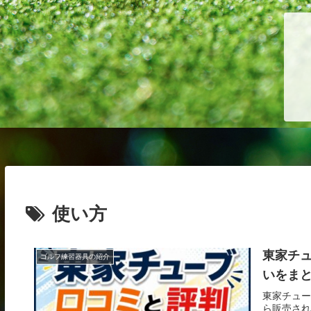
使い方
東家チ
ゴルフ練習器具の紹介
いをま
東家チュー
ら販売され