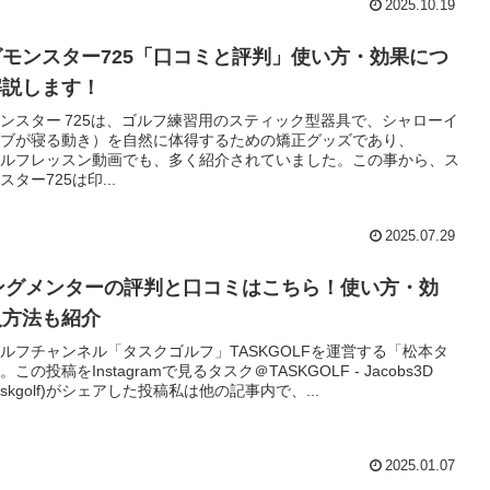
2025.10.19
モンスター725「口コミと評判」使い方・効果につ
解説します！
ンスター 725は、ゴルフ練習用のスティック型器具で、シャローイ
ブが寝る動き）を自然に体得するための矯正グッズであり、
beゴルフレッスン動画でも、多く紹介されていました。この事から、ス
ター725は印...
2025.07.29
ングメンターの評判と口コミはこちら！使い方・効
入方法も紹介
beゴルフチャンネル「タスクゴルフ」TASKGOLFを運営する「松本タ
この投稿をInstagramで見るタスク＠TASKGOLF - Jacobs3D
taskgolf)がシェアした投稿私は他の記事内で、...
2025.01.07