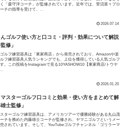
く「森守洋コーチ」が監修されています。近年では、菅沼菜々プロ
ーチの指導を受けて、...
2026.07.14
もんゴルフ使い方と口コミ・評判・効果について解説
洋監修」
ゴルフ練習器具は「東家商店」から発売されており、Amazonや楽
ルフ練習器具人気ランキングでも、上位を獲得している人気ゴルフ
。この投稿をInstagramで見る10YASHOW10【東家商店/トウヤ
..
2026.01.20
クマスターゴルフ口コミと効果・使い方をまとめて解
藤雄士監修」
スターゴルフ練習器具は、アメリカツアーで優勝経験がある丸山茂
ーチを務めた内藤雄士コーチが監修され、ヤマニゴルフというメー
売されています。そして、YouTubeゴルフチャンネル「ゴリラーマ