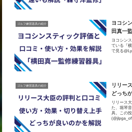
ヨコシ
ゴルフ練習器具の紹介
田真一
ヨコシンス
ている『横
で見る@Lyn
リリー
ゴルフ練習器具の紹介
どっち
リリース大
た、堀琴音
具。この投稿
(@jlpga_offi