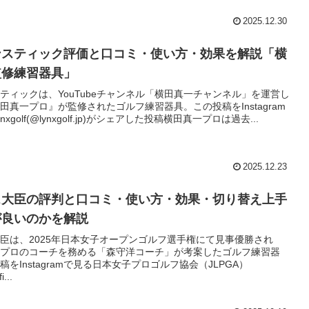
2025.12.30
ンスティック評価と口コミ・使い方・効果を解説「横
監修練習器具」
ティックは、YouTubeチャンネル「横田真一チャンネル」を運営し
田真一プロ』が監修されたゴルフ練習器具。この投稿をInstagram
xgolf(@lynxgolf.jp)がシェアした投稿横田真一プロは過去...
2025.12.23
ス大臣の評判と口コミ・使い方・効果・切り替え上手
が良いのかを解説
臣は、2025年日本女子オープンゴルフ選手権にて見事優勝され
プロのコーチを務める「森守洋コーチ」が考案したゴルフ練習器
をInstagramで見る日本女子プロゴルフ協会（JLPGA）
...