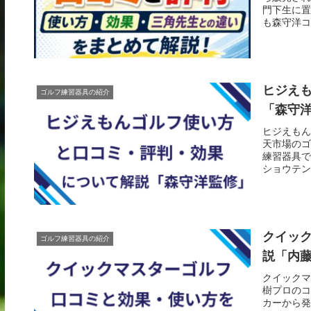
門下生に置
も森守洋コ
ヒジえ
ゴルフ練習器具の紹介
「森守
ヒジえもん
天市場のゴ
練習器具です
ショウテン.
クイッ
ゴルフ練習器具の紹介
説「内
クイックマ
樹プロのコ
カーから発