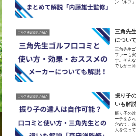
ンゴルフ」
三角先
ゴルフ練習器具の紹介
につい
三角先生ゴ
ファーも実
す。そんな
でもが三角
振り子
ゴルフ練習器具の紹介
いも解
振り子の達
ーチをされ
含めて、森
人を使って