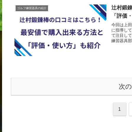
辻村鍛
ゴルフ練習器具の紹介
「評価
今回は上田
に指導して
て注目して
練習器具部
次
1