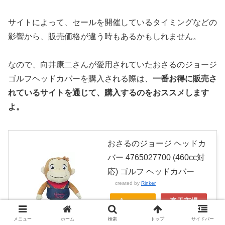
サイトによって、セールを開催しているタイミングなどの
影響から、販売価格が違う時もあるかもしれません。
なので、向井康二さんが愛用されていたおさるのジョージ
ゴルフヘッドカバーを購入される際は、
一番お得に販売さ
れているサイトを通じて、購入するのをおススメします
よ。
おさるのジョージ ヘッドカ
バー 4765027700 (460cc対
応) ゴルフ ヘッドカバー
created by
Rinker
Amazon
楽天市場
Yahooショッピング
メニュー
ホーム
検索
トップ
サイドバー