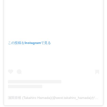
この投稿をInstagramで見る
濵田崇裕 (Takahiro Hamada)(@west.takahiro_hamada)がシェアした投稿