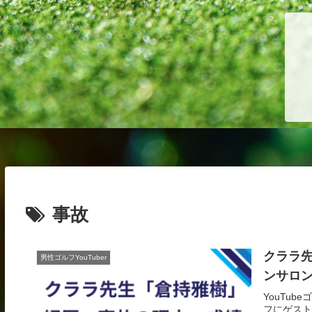
事故
クララ
男性ゴルフYouTuber
ンサロ
YouTu
フにゲスト