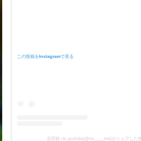
この投稿をInstagramで見る
吉田鈴 rin yoshida(@rin____tnk)がシェアし