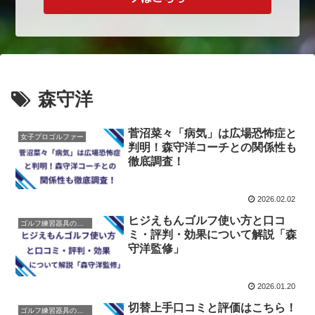
森守洋
菅沼菜々「病気」は広場恐怖症と
女子プロゴルファー
判明！森守洋コーチとの関係性も
徹底調査！
2026.02.02
ヒジえもんゴルフ使い方と口コ
ゴルフ練習器具の紹介
ミ・評判・効果について解説「森
守洋監修」
2026.01.20
切替上手口コミと評価はこちら！
ゴルフ練習器具の紹介