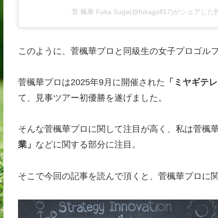
菅 楓華 Fuka Suga(@fukagolf17)がシェアし
このように、菅楓華プロと同級生の女子プロゴル
菅楓華プロは2025年9月に開催された
「ミヤギテレ
て、見事ツアー初優勝を遂げました。
そんな菅楓華プロに関して注目が高く、私は菅楓
業」
などに関する部分に注目。
そこで今回の記事を読んで頂くと、菅楓華プロに関