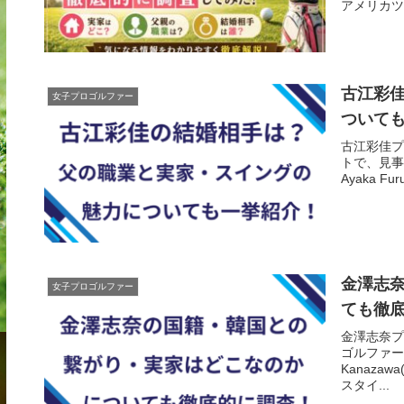
アメリカツア
古江彩
女子プロゴルファー
ついて
古江彩佳プ
トで、見事
Ayaka F
金澤志
女子プロゴルファー
ても徹
金澤志奈プ
ゴルファーで
Kanaza
スタイ...