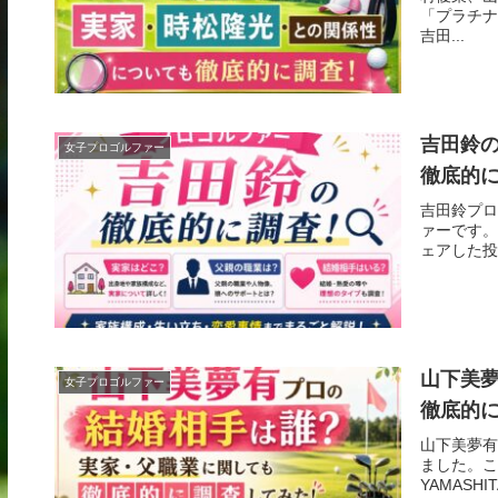
「プラチナ世
吉田...
吉田鈴
女子プロゴルファー
徹底的
吉田鈴プロ
ァーです。この
ェアした投
山下美
女子プロゴルファー
徹底的
山下美夢有
ました。この
YAMASH