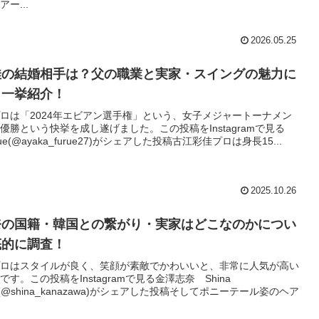
ー...
2026.05.25
佳の結婚相手は？父の職業と実家・スイングの魅力に
も一挙紹介！
ロは「2024年エビアン選手権」という、女子メジャートーナメン
優勝という快挙を成し遂げました。この投稿をInstagramで見る
urue(@ayaka_furue27)がシェアした投稿古江彩佳プロは身長15...
2025.10.26
奈の国籍・韓国との繋がり・実家はどこなのかについ
底的に調査！
ロはスタイルが良く、笑顔が素敵でかわいいと、非常に人気が高い
す。この投稿をInstagramで見る金澤志奈 Shina
wa(@shina_kanazawa)がシェアした投稿そしてポニーテール姿のヘア