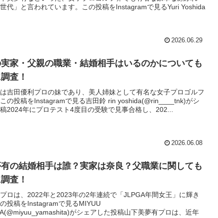
代」と言われています。この投稿をInstagramで見るYuri Yoshida
2026.06.29
の実家・父親の職業・結婚相手はいるのかについても
に調査！
は吉田優利プロの妹であり、美人姉妹として有名な女子プロゴルフ
投稿をInstagramで見る吉田鈴 rin yoshida(@rin____tnk)がシ
稿2024年にプロテスト4度目の受験で見事合格し、202...
2026.06.08
夢有の結婚相手は誰？実家は奈良？父職業に関しても
に調査！
プロは、2022年と2023年の2年連続で「JLPGA年間女王」に輝き
投稿をInstagramで見るMIYUU
ITA(@miyuu_yamashita)がシェアした投稿山下美夢有プロは、近年