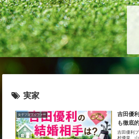
実家
吉田優
女子プロゴルファー
も徹底
吉田優利プ
村優菜、山