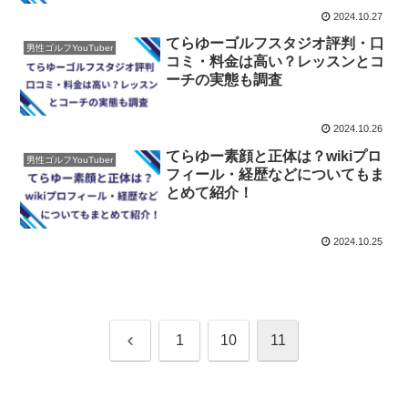
2024.10.27
てらゆーゴルフスタジオ評判・口
男性ゴルフYouTuber
コミ・料金は高い？レッスンとコ
ーチの実態も調査
2024.10.26
てらゆー素顔と正体は？wikiプロ
男性ゴルフYouTuber
フィール・経歴などについてもま
とめて紹介！
2024.10.25
前
1
10
11
へ