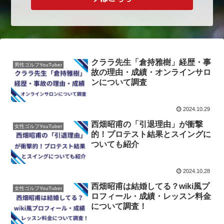
クララ先生「倉持雅樹」経歴・事
男性ゴルフYouTuber
故の理由・成績・オンラインサロ
ンについて調査
2024.10.29
西畑昭甫の「引退理由」が衝撃
女性ゴルフYouTuber
的！プロテスト結果とスイングに
ついても紹介
2024.10.28
西畑昭甫は結婚してる？wiki風プ
女性ゴルフYouTuber
ロフィール・成績・レッスン料金
について調査！